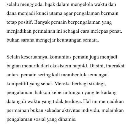
selalu menggoda, bijak dalam mengelola waktu dan
dana menjadi kunci utama agar pengalaman bermain
tetap positif. Banyak pemain berpengalaman yang
menjadikan permainan ini sebagai cara melepas penat,
bukan sarana mengejar keuntungan semata.
Selain keseruannya, komunitas pemain juga menjadi
bagian menarik dari ekosistem napi4d. Di sini, interaksi
antara pemain sering kali membentuk semangat
kompetitif yang sehat. Mereka berbagi strategi,
pengalaman, bahkan keberuntungan yang terkadang
datang di waktu yang tidak terduga. Hal ini menjadikan
permainan bukan sekadar aktivitas individu, melainkan
pengalaman sosial yang dinamis.