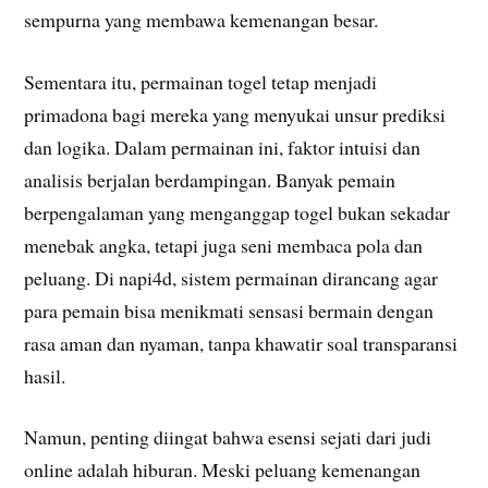
sempurna yang membawa kemenangan besar.
Sementara itu, permainan togel tetap menjadi
primadona bagi mereka yang menyukai unsur prediksi
dan logika. Dalam permainan ini, faktor intuisi dan
analisis berjalan berdampingan. Banyak pemain
berpengalaman yang menganggap togel bukan sekadar
menebak angka, tetapi juga seni membaca pola dan
peluang. Di napi4d, sistem permainan dirancang agar
para pemain bisa menikmati sensasi bermain dengan
rasa aman dan nyaman, tanpa khawatir soal transparansi
hasil.
Namun, penting diingat bahwa esensi sejati dari judi
online adalah hiburan. Meski peluang kemenangan