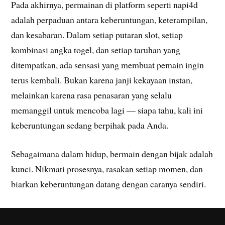
Pada akhirnya, permainan di platform seperti napi4d
adalah perpaduan antara keberuntungan, keterampilan,
dan kesabaran. Dalam setiap putaran slot, setiap
kombinasi angka togel, dan setiap taruhan yang
ditempatkan, ada sensasi yang membuat pemain ingin
terus kembali. Bukan karena janji kekayaan instan,
melainkan karena rasa penasaran yang selalu
memanggil untuk mencoba lagi — siapa tahu, kali ini
keberuntungan sedang berpihak pada Anda.
Sebagaimana dalam hidup, bermain dengan bijak adalah
kunci. Nikmati prosesnya, rasakan setiap momen, dan
biarkan keberuntungan datang dengan caranya sendiri.