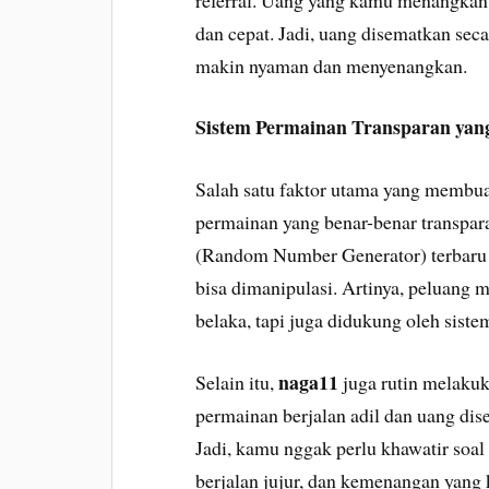
dan cepat. Jadi, uang disematkan sec
makin nyaman dan menyenangkan.
Sistem Permainan Transparan yang
Salah satu faktor utama yang membu
permainan yang benar-benar transpar
(Random Number Generator) terbaru 
bisa dimanipulasi. Artinya, peluan
belaka, tapi juga didukung oleh siste
naga11
Selain itu,
juga rutin melaku
permainan berjalan adil dan uang dis
Jadi, kamu nggak perlu khawatir soa
berjalan jujur, dan kemenangan yang 