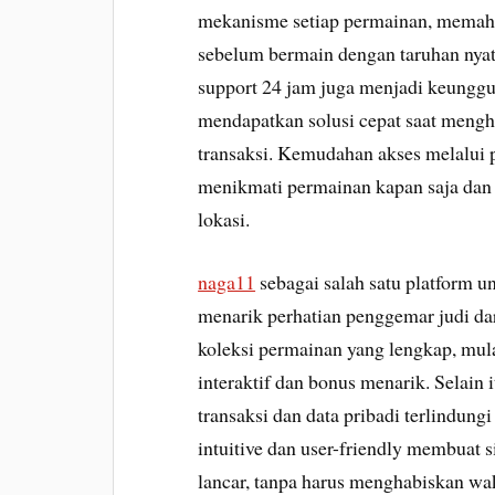
mekanisme setiap permainan, memaha
sebelum bermain dengan taruhan nyat
support 24 jam juga menjadi keungg
mendapatkan solusi cepat saat mengha
transaksi. Kemudahan akses melalui
menikmati permainan kapan saja dan 
lokasi.
naga11
sebagai salah satu platform 
menarik perhatian penggemar judi da
koleksi permainan yang lengkap, mulai
interaktif dan bonus menarik. Selain
transaksi dan data pribadi terlindun
intuitive dan user-friendly membuat 
lancar, tanpa harus menghabiskan w