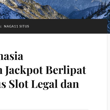
G:
NAGA11 SITUS
asia
Jackpot Berlipat
s Slot Legal dan