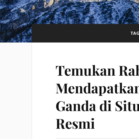
TA
Temukan Rah
Mendapatkan 
Ganda di Situ
Resmi