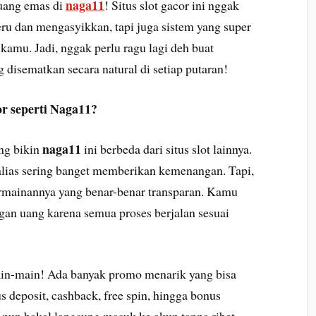
naga11
luang emas di
! Situs slot gacor ini nggak
u dan mengasyikkan, tapi juga sistem yang super
amu. Jadi, nggak perlu ragu lagi deh buat
isematkan secara natural di setiap putaran!
or seperti Naga11?
naga11
ang bikin
ini berbeda dari situs slot lainnya.
alias sering banget memberikan kemenangan. Tapi,
ermainannya yang benar-benar transparan. Kamu
ngan uang karena semua proses berjalan sesuai
n-main! Ada banyak promo menarik yang bisa
us deposit, cashback, free spin, hingga bonus
pun bakal langsung masuk ke akun tanpa ribet