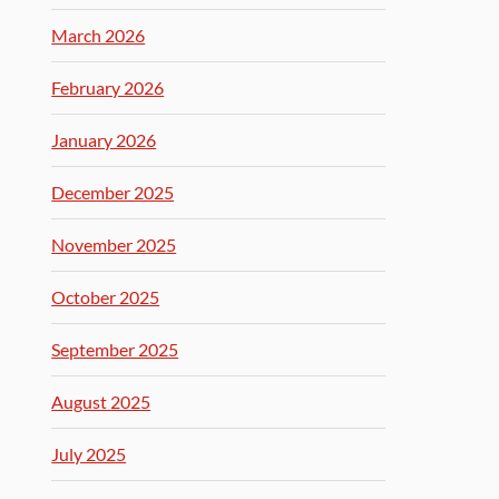
March 2026
February 2026
January 2026
December 2025
November 2025
October 2025
September 2025
August 2025
July 2025