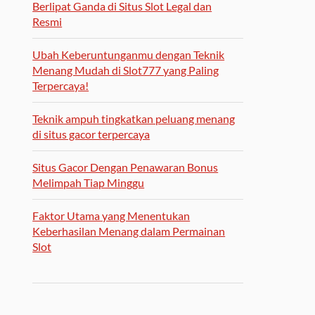
Berlipat Ganda di Situs Slot Legal dan
Resmi
Ubah Keberuntunganmu dengan Teknik
Menang Mudah di Slot777 yang Paling
Terpercaya!
Teknik ampuh tingkatkan peluang menang
di situs gacor terpercaya
Situs Gacor Dengan Penawaran Bonus
Melimpah Tiap Minggu
Faktor Utama yang Menentukan
Keberhasilan Menang dalam Permainan
Slot