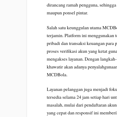
dirancang ramah pengguna, sehingga
maupun ponsel pintar.
Salah satu keunggulan utama MCDBol
terjamin. Platform ini menggunakan t
pribadi dan transaksi keuangan para
proses verifikasi akun yang ketat gu
mengakses layanan. Dengan langkah-
khawatir akan adanya penyalahgunaan
MCDBola.
Layanan pelanggan juga menjadi fok
tersedia selama 24 jam setiap hari 
masalah, mulai dari pendaftaran akun
yang cepat dan responsif ini membe