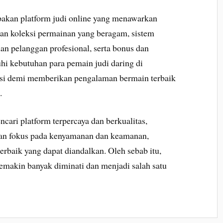
kan platform judi online yang menawarkan
gan koleksi permainan yang beragam, sistem
an pelanggan profesional, serta bonus dan
 kebutuhan para pemain judi daring di
ovasi demi memberikan pengalaman bermain terbaik
.
ncari platform terpercaya dan berkualitas,
an fokus pada kenyamanan dan keamanan,
baik yang dapat diandalkan. Oleh sebab itu,
makin banyak diminati dan menjadi salah satu