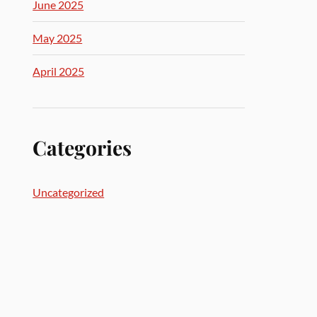
June 2025
May 2025
April 2025
Categories
Uncategorized