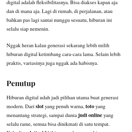
digital adalah fleksibilitasnya. Bisa diakses kapan aja
dan di mana aja. Lagi di rumah, di perjalanan, atau
bahkan pas lagi santai nunggu sesuatu, hiburan ini
selalu siap nemenin.
Nggak heran kalau generasi sekarang lebih milih
hiburan digital ketimbang cara-cara lama. Selain lebih
praktis, variasinya juga nggak ada habisnya.
Penutup
Hiburan digital udah jadi pilihan utama buat generasi
slot
toto
modern. Dari
yang penuh warna,
yang
judi online
menantang strategi, sampai dunia
yang
selalu rame, semua bisa dinikmati di satu tempat.