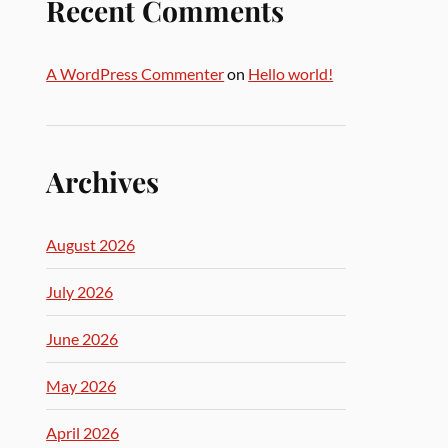
Recent Comments
A WordPress Commenter
on
Hello world!
Archives
August 2026
July 2026
June 2026
May 2026
April 2026