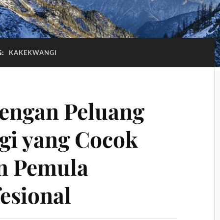
G:
KAKEKWANGI
dengan Peluang
gi yang Cocok
n Pemula
esional