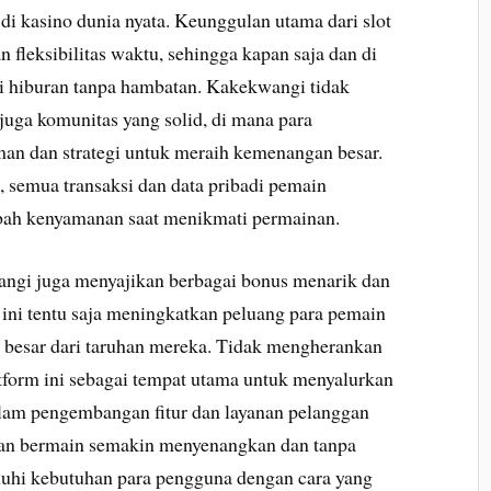
di kasino dunia nyata. Keunggulan utama dari slot
 fleksibilitas waktu, sehingga kapan saja dan di
i hiburan tanpa hambatan. Kakekwangi tidak
 juga komunitas yang solid, di mana para
man dan strategi untuk meraih kemenangan besar.
 semua transaksi dan data pribadi pemain
bah kenyamanan saat menikmati permainan.
ngi juga menyajikan berbagai bonus menarik dan
 ini tentu saja meningkatkan peluang para pemain
 besar dari taruhan mereka. Tidak mengherankan
latform ini sebagai tempat utama untuk menyalurkan
dalam pengembangan fitur dan layanan pelanggan
man bermain semakin menyenangkan dan tanpa
i kebutuhan para pengguna dengan cara yang