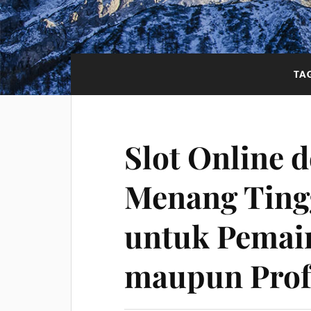
TA
Slot Online 
Menang Ting
untuk Pemai
maupun Prof