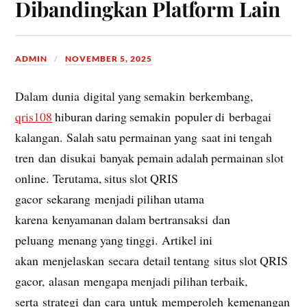
Dibandingkan Platform Lain
ADMIN
NOVEMBER 5, 2025
Dalam dunia digital yang semakin berkembang,
qris108
hiburan daring semakin populer di berbagai
kalangan. Salah satu permainan yang saat ini tengah
tren dan disukai banyak pemain adalah permainan slot
online. Terutama, situs slot QRIS
gacor sekarang menjadi pilihan utama
karena kenyamanan dalam bertransaksi dan
peluang menang yang tinggi. Artikel ini
akan menjelaskan secara detail tentang situs slot QRIS
gacor, alasan mengapa menjadi pilihan terbaik,
serta strategi dan cara untuk memperoleh kemenangan