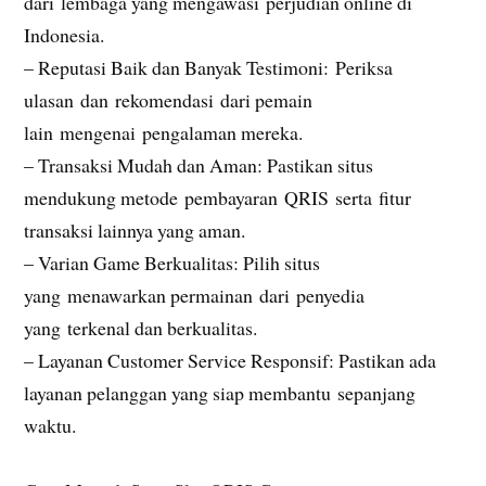
dari lembaga yang mengawasi perjudian online di
Indonesia.
– Reputasi Baik dan Banyak Testimoni: Periksa
ulasan dan rekomendasi dari pemain
lain mengenai pengalaman mereka.
– Transaksi Mudah dan Aman: Pastikan situs
mendukung metode pembayaran QRIS serta fitur
transaksi lainnya yang aman.
– Varian Game Berkualitas: Pilih situs
yang menawarkan permainan dari penyedia
yang terkenal dan berkualitas.
– Layanan Customer Service Responsif: Pastikan ada
layanan pelanggan yang siap membantu sepanjang
waktu.