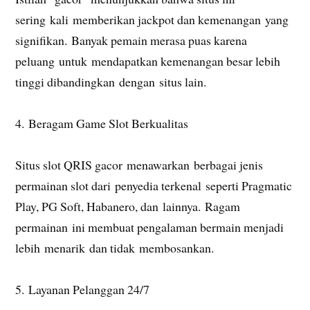
sering kali memberikan jackpot dan kemenangan yang
signifikan. Banyak pemain merasa puas karena
peluang untuk mendapatkan kemenangan besar lebih
tinggi dibandingkan dengan situs lain.
4. Beragam Game Slot Berkualitas
Situs slot QRIS gacor menawarkan berbagai jenis
permainan slot dari penyedia terkenal seperti Pragmatic
Play, PG Soft, Habanero, dan lainnya. Ragam
permainan ini membuat pengalaman bermain menjadi
lebih menarik dan tidak membosankan.
5. Layanan Pelanggan 24/7