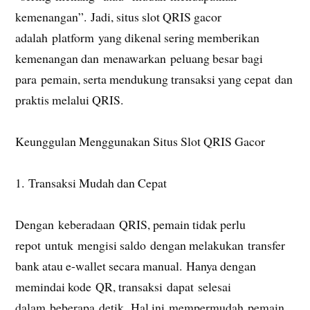
kemenangan”. Jadi, situs slot QRIS gacor
adalah platform yang dikenal sering memberikan
kemenangan dan menawarkan peluang besar bagi
para pemain, serta mendukung transaksi yang cepat dan
praktis melalui QRIS.
Keunggulan Menggunakan Situs Slot QRIS Gacor
1. Transaksi Mudah dan Cepat
Dengan keberadaan QRIS, pemain tidak perlu
repot untuk mengisi saldo dengan melakukan transfer
bank atau e-wallet secara manual. Hanya dengan
memindai kode QR, transaksi dapat selesai
dalam beberapa detik. Hal ini mempermudah pemain