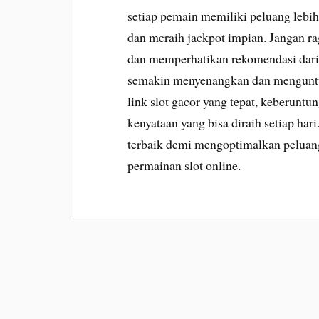
setiap pemain memiliki peluang leb
dan meraih jackpot impian. Jangan r
dan memperhatikan rekomendasi dari 
semakin menyenangkan dan menguntun
link slot gacor yang tepat, keberunt
kenyataan yang bisa diraih setiap hari
terbaik demi mengoptimalkan peluan
permainan slot online.