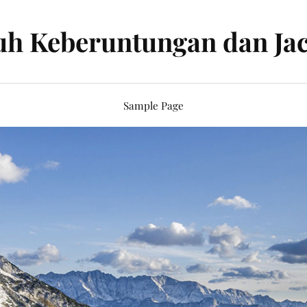
nuh Keberuntungan dan Ja
Sample Page