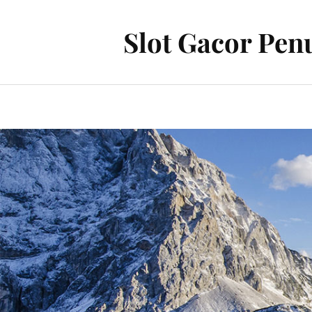
Slot Gacor Pe