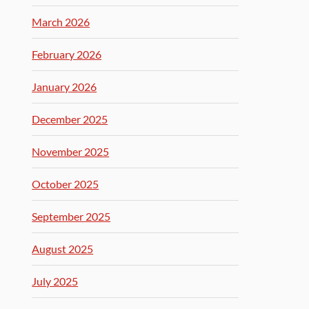
March 2026
February 2026
January 2026
December 2025
November 2025
October 2025
September 2025
August 2025
July 2025