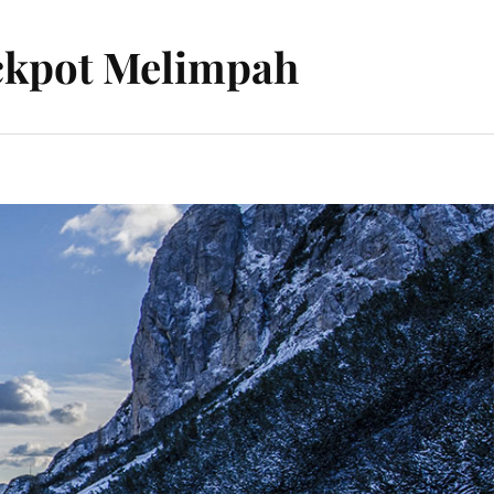
ckpot Melimpah