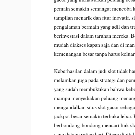
pemain semakin semangat mencoba k
tampilan menarik dan fitur inovatif,
pengalaman bermain yang adil dan tr
berinvestasi dalam taruhan mereka. Ber
mudah diakses kapan saja dan di man
kemenangan besar tanpa harus keluar
Keberhasilan dalam judi slot tidak h
melainkan juga pada strategi dan pem
yang sudah membuktikan bahwa kebe
mampu menyediakan peluang menang 
mengandalkan situs slot gacor sebag
jackpot besar semakin terbuka lebar.
berbondong-bondong mencari link slo
yang datang setiap hari. Di era digital