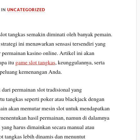
IN
UNCATEGORIZED
slot tangkas semakin diminati oleh banyak pemain.
trategi ini menawarkan sensasi tersendiri yang
ermainan kasino online. Artikel ini akan
apa itu
game slot tangkas
, keunggulannya, serta
n peluang kemenangan Anda.
dari permainan slot tradisional yang
 tangkas seperti poker atau blackjack dengan
main akan memutar mesin slot untuk mendapatkan
 menentukan hasil permainan, namun di dalamnya
u yang harus dimainkan secara manual atau
ot tangkas lebih dinamis dan menuntut