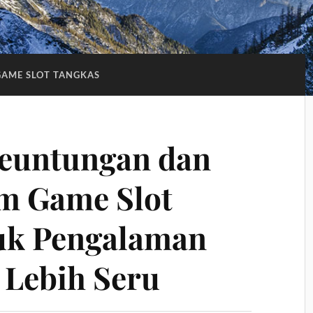
GAME SLOT TANGKAS
euntungan dan
am Game Slot
uk Pengalaman
 Lebih Seru