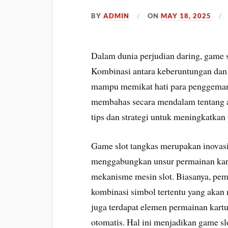
BY
ADMIN
ON
MAY 18, 2025
Dalam dunia perjudian daring, game 
Kombinasi antara keberuntungan dan s
mampu memikat hati para penggemar p
membahas secara mendalam tentang 
tips dan strategi untuk meningkatka
Game slot tangkas merupakan inovasi 
menggabungkan unsur permainan kartu
mekanisme mesin slot. Biasanya, pe
kombinasi simbol tertentu yang akan
juga terdapat elemen permainan kart
otomatis. Hal ini menjadikan game sl