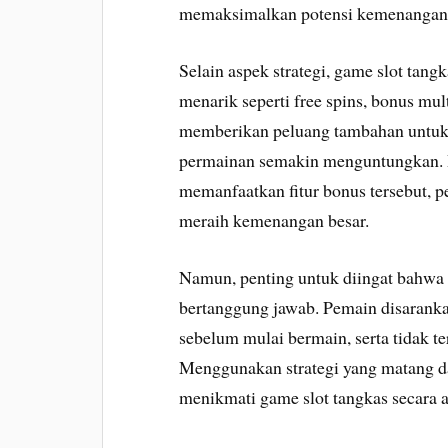
memaksimalkan potensi kemenangan
Selain aspek strategi, game slot tan
menarik seperti free spins, bonus multi
memberikan peluang tambahan untu
permainan semakin menguntungkan. D
memanfaatkan fitur bonus tersebut, 
meraih kemenangan besar.
Namun, penting untuk diingat bahwa 
bertanggung jawab. Pemain disarank
sebelum mulai bermain, serta tidak t
Menggunakan strategi yang matang da
menikmati game slot tangkas secara