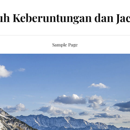
nuh Keberuntungan dan Ja
Sample Page