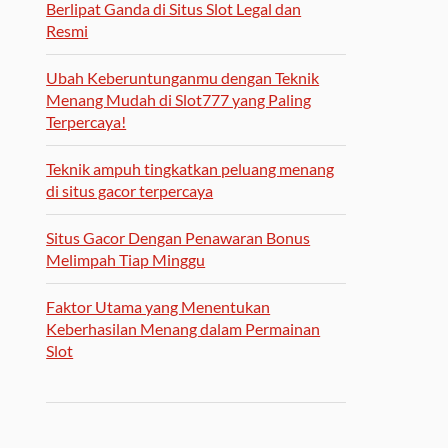
Berlipat Ganda di Situs Slot Legal dan
Resmi
Ubah Keberuntunganmu dengan Teknik
Menang Mudah di Slot777 yang Paling
Terpercaya!
Teknik ampuh tingkatkan peluang menang
di situs gacor terpercaya
Situs Gacor Dengan Penawaran Bonus
Melimpah Tiap Minggu
Faktor Utama yang Menentukan
Keberhasilan Menang dalam Permainan
Slot