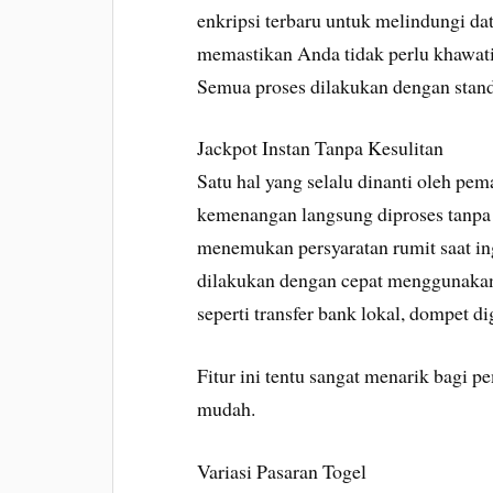
enkripsi terbaru untuk melindungi da
memastikan Anda tidak perlu khawati
Semua proses dilakukan dengan standa
Jackpot Instan Tanpa Kesulitan
Satu hal yang selalu dinanti oleh pe
kemenangan langsung diproses tanpa
menemukan persyaratan rumit saat in
dilakukan dengan cepat menggunakan
seperti transfer bank lokal, dompet di
Fitur ini tentu sangat menarik bagi 
mudah.
Variasi Pasaran Togel