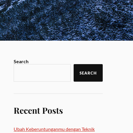
Search
SEARCH
Recent Posts
Ubah Keberuntunganmu dengan Teknik