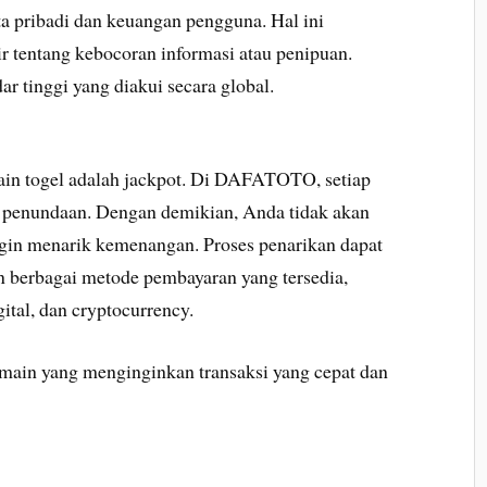
ta pribadi dan keuangan pengguna. Hal ini
r tentang kebocoran informasi atau penipuan.
r tinggi yang diakui secara global.
main togel adalah jackpot. Di DAFATOTO, setiap
 penundaan. Dengan demikian, Anda tidak akan
gin menarik kemenangan. Proses penarikan dapat
 berbagai metode pembayaran yang tersedia,
gital, dan cryptocurrency.
pemain yang menginginkan transaksi yang cepat dan