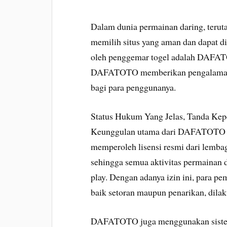
Dalam dunia permainan daring, teru
memilih situs yang aman dan dapat di
oleh penggemar togel adalah DAFATOT
DAFATOTO memberikan pengalaman b
bagi para penggunanya.
Status Hukum Yang Jelas, Tanda Kep
Keunggulan utama dari DAFATOTO terl
memperoleh lisensi resmi dari lembag
sehingga semua aktivitas permainan d
play. Dengan adanya izin ini, para pe
baik setoran maupun penarikan, dilak
DAFATOTO juga menggunakan sistem