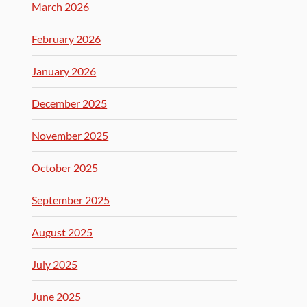
March 2026
February 2026
January 2026
December 2025
November 2025
October 2025
September 2025
August 2025
July 2025
June 2025