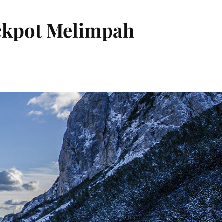
ckpot Melimpah