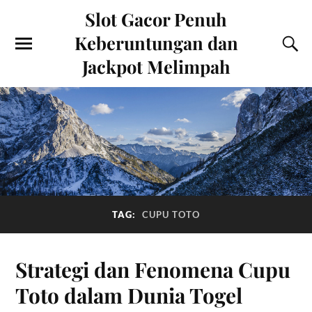
Slot Gacor Penuh
Keberuntungan dan
Jackpot Melimpah
TAG:
CUPU TOTO
Strategi dan Fenomena Cupu
Toto dalam Dunia Togel