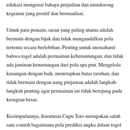
edukasi mengenai bahaya perjudian dan mendorong
kegiatan yang positif dan bermanfaat.
Untuk para pemain, saran yang paling utama adalah
bermain dengan bijak dan tidak mengandalkan pola
tertentu secara berlebihan. Penting untuk memahami
bahwa togel adalah permainan keberuntungan, dan tidak
ada jaminan kemenangan dari pola apa pun. Mengelola
keuangan dengan baik, menetapkan batas taruhan, dan
tidak bermain dengan uang pinjaman adalah langkah-
langkah penting agar permainan ini tidak berujung pada
kerugian besar.
Kesimpulannya, fenomena Cupu Toto merupakan salah
satu contoh bagaimana pola prediksi angka dalam togel