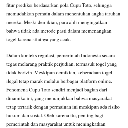
fitur prediksi berdasarkan pola Cupu Toto, sehingga
memudahkan pemain dalam menentukan angka taruhan
mereka. Meski demikian, para ahli mengingatkan
bahwa tidak ada metode pasti dalam memenangkan
togel karena sifatnya yang acak.
Dalam konteks regulasi, pemerintah Indonesia secara
tegas melarang praktik perjudian, termasuk togel yang
tidak berizin. Meskipun demikian, keberadaan togel
ilegal tetap marak melalui berbagai platform online.
Fenomena Cupu Toto sendiri menjadi bagian dari
dinamika ini, yang menunjukkan bahwa masyarakat
tetap tertarik dengan permainan ini meskipun ada risiko
hukum dan sosial. Oleh karena itu, penting bagi
pemerintah dan masyarakat untuk meningkatkan