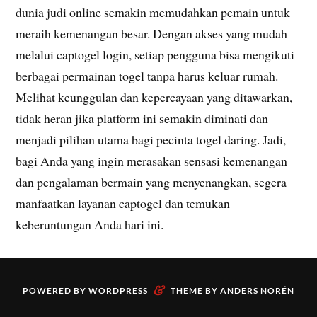
dunia judi online semakin memudahkan pemain untuk
meraih kemenangan besar. Dengan akses yang mudah
melalui captogel login, setiap pengguna bisa mengikuti
berbagai permainan togel tanpa harus keluar rumah.
Melihat keunggulan dan kepercayaan yang ditawarkan,
tidak heran jika platform ini semakin diminati dan
menjadi pilihan utama bagi pecinta togel daring. Jadi,
bagi Anda yang ingin merasakan sensasi kemenangan
dan pengalaman bermain yang menyenangkan, segera
manfaatkan layanan captogel dan temukan
keberuntungan Anda hari ini.
&
POWERED BY
WORDPRESS
THEME BY
ANDERS NORÉN