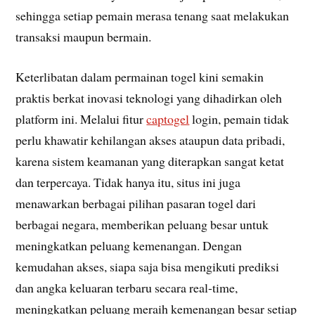
sehingga setiap pemain merasa tenang saat melakukan
transaksi maupun bermain.
Keterlibatan dalam permainan togel kini semakin
praktis berkat inovasi teknologi yang dihadirkan oleh
platform ini. Melalui fitur
captogel
login, pemain tidak
perlu khawatir kehilangan akses ataupun data pribadi,
karena sistem keamanan yang diterapkan sangat ketat
dan terpercaya. Tidak hanya itu, situs ini juga
menawarkan berbagai pilihan pasaran togel dari
berbagai negara, memberikan peluang besar untuk
meningkatkan peluang kemenangan. Dengan
kemudahan akses, siapa saja bisa mengikuti prediksi
dan angka keluaran terbaru secara real-time,
meningkatkan peluang meraih kemenangan besar setiap