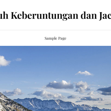
nuh Keberuntungan dan Ja
Sample Page