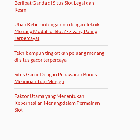
Berlipat Ganda di Situs Slot Legal dan
Resmi
Ubah Keberuntunganmu dengan Teknik
Menang Mudah di Slot777 yang Paling
Terpercaya!
Teknik ampuh tingkatkan peluang menang
di situs gacor terpercaya
Situs Gacor Dengan Penawaran Bonus
Melimpah Tiap Minggu
Faktor Utama yang Menentukan
Keberhasilan Menang dalam Permainan
Slot