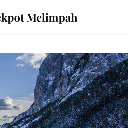
ckpot Melimpah