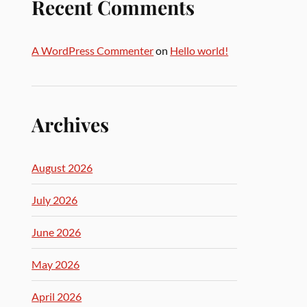
Recent Comments
A WordPress Commenter
on
Hello world!
Archives
August 2026
July 2026
June 2026
May 2026
April 2026