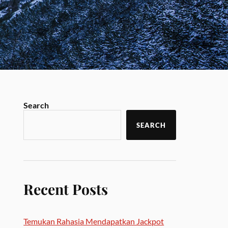
Search
SEARCH
Recent Posts
Temukan Rahasia Mendapatkan Jackpot