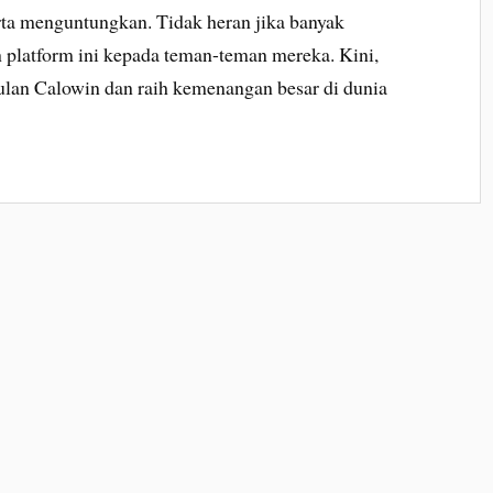
ta menguntungkan. Tidak heran jika banyak
platform ini kepada teman-teman mereka. Kini,
lan Calowin dan raih kemenangan besar di dunia