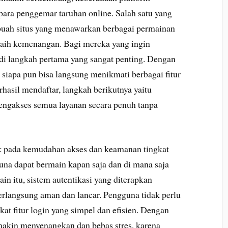
para penggemar taruhan online. Salah satu yang
buah situs yang menawarkan berbagai permainan
raih kemenangan. Bagi mereka yang ingin
di langkah pertama yang sangat penting. Dengan
 siapa pun bisa langsung menikmati berbagai fitur
rhasil mendaftar, langkah berikutnya yaitu
engakses semua layanan secara penuh tanpa
k pada kemudahan akses dan keamanan tingkat
guna dapat bermain kapan saja dan di mana saja
ain itu, sistem autentikasi yang diterapkan
erlangsung aman dan lancar. Pengguna tidak perlu
at fitur login yang simpel dan efisien. Dengan
makin menyenangkan dan bebas stres, karena