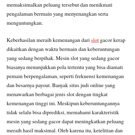
memaksimalkan peluang tersebut dan menikmati
pengalaman bermain yang menyenangkan serta
menguntungkan.
Keberhasilan meraih kemenangan dari
slot
gacor kerap
dikaitkan dengan waktu bermain dan keberuntungan
yang sedang berpihak. Mesin slot yang sedang gacor
biasanya menunjukkan pola tertentu yang bisa diamati
pemain berpengalaman, seperti frekuensi kemenangan
dan besarnya payout. Banyak situs judi online yang
menawarkan berbagai jenis slot dengan tingkat
kemenangan tinggi ini. Meskipun keberuntungannya
tidak selalu bisa diprediksi, memahami karakteristik
mesin yang sedang gacor dapat meningkatkan peluang
meraih hasil maksimal. Oleh karena itu, ketelitian dan