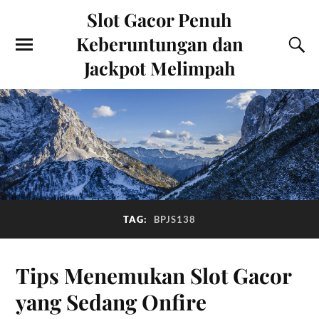
Slot Gacor Penuh
Keberuntungan dan
Jackpot Melimpah
TAG:
BPJS138
Tips Menemukan Slot Gacor
yang Sedang Onfire