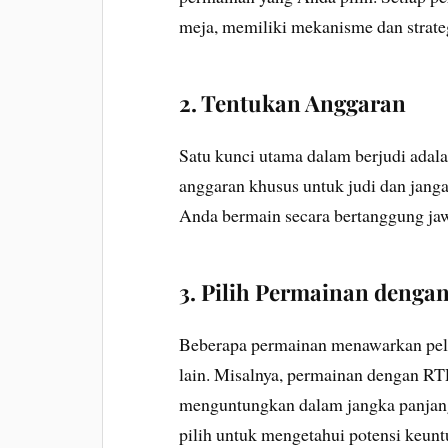
meja, memiliki mekanisme dan strate
2. Tentukan Anggaran
Satu kunci utama dalam berjudi adal
anggaran khusus untuk judi dan jang
Anda bermain secara bertanggung ja
3. Pilih Permainan denga
Beberapa permainan menawarkan pelu
lain. Misalnya, permainan dengan RTP
menguntungkan dalam jangka panjang
pilih untuk mengetahui potensi keun