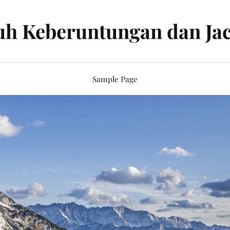
nuh Keberuntungan dan Ja
Sample Page