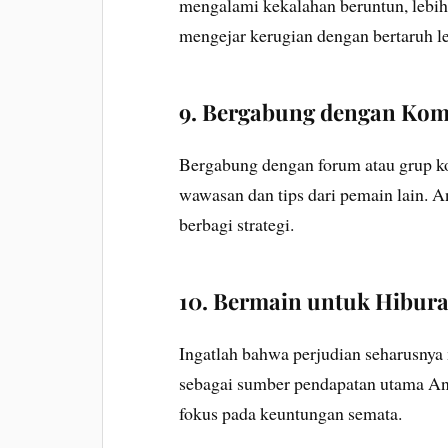
mengalami kekalahan beruntun, lebih 
mengejar kerugian dengan bertaruh l
9. Bergabung dengan Kom
Bergabung dengan forum atau grup ko
wawasan dan tips dari pemain lain. A
berbagi strategi.
10. Bermain untuk Hibur
Ingatlah bahwa perjudian seharusnya
sebagai sumber pendapatan utama And
fokus pada keuntungan semata.