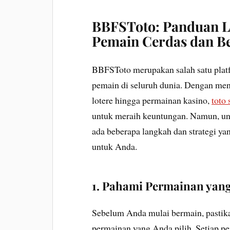
BBFSToto: Panduan L
Pemain Cerdas dan B
BBFSToto merupakan salah satu platf
pemain di seluruh dunia. Dengan men
lotere hingga permainan kasino,
toto 
untuk meraih keuntungan. Namun, un
ada beberapa langkah dan strategi ya
untuk Anda.
1. Pahami Permainan yan
Sebelum Anda mulai bermain, pastik
permainan yang Anda pilih. Setiap per