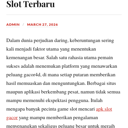
Slot Terbaru
ADMIN
MARCH 27, 2026
Dalam dunia perjudian daring, keberuntungan sering
kali menjadi faktor utama yang menentukan
kemenangan besar. Salah satu rahasia utama pemain
sukses adalah menemukan platform yang menawarkan
peluang gacor4d, di mana setiap putaran memberikan
hasil memuaskan dan menguntungkan. Berbagai situs
maupun aplikasi berkembang pesat, namun tidak semua
mampu memenuhi ekspektasi pengguna. Itulah
mengapa banyak pecinta game slot mencari
apk slot
gacor
yang mampu memberikan pengalaman
menyenangkan sekaligus peluang besar untuk meraih