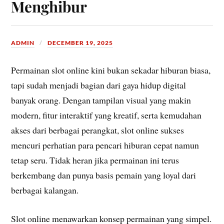
Menghibur
ADMIN
DECEMBER 19, 2025
Permainan slot online kini bukan sekadar hiburan biasa,
tapi sudah menjadi bagian dari gaya hidup digital
banyak orang. Dengan tampilan visual yang makin
modern, fitur interaktif yang kreatif, serta kemudahan
akses dari berbagai perangkat, slot online sukses
mencuri perhatian para pencari hiburan cepat namun
tetap seru. Tidak heran jika permainan ini terus
berkembang dan punya basis pemain yang loyal dari
berbagai kalangan.
Slot online menawarkan konsep permainan yang simpel.