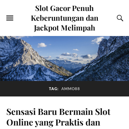
Slot Gacor Penuh
Keberuntungan dan
Jackpot Melimpah
TAG:
AMMO88
Sensasi Baru Bermain Slot
Online yang Praktis dan